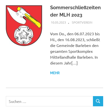
Sommerschließzeiten
der MLH 2023
10.05.2023
PETER SCHREIBER
SPORTVEREIN
Vom Do., den 06.07.2023 bis
Mi., den 16.08.2023, schließt
die Gemeinde Barleben den
gesamten Sportkomplex
Mittellandhalle Barleben. In
diesem Jahr[…]
MEHR
Suchen
SUCHEN
nach: