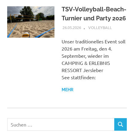
TSV-Volleyball-Beach-
Turnier und Party 2026
26.05.2026
PETER SCHREIBER
VOLLEYBALL
Unser traditionelles Event soll
2026 am Freitag, den 4.
September, wieder im
CAMPING & ERLEBNIS
RESSORT Jersleber
See stattfinden:
MEHR
Suchen
SUCHEN
nach: