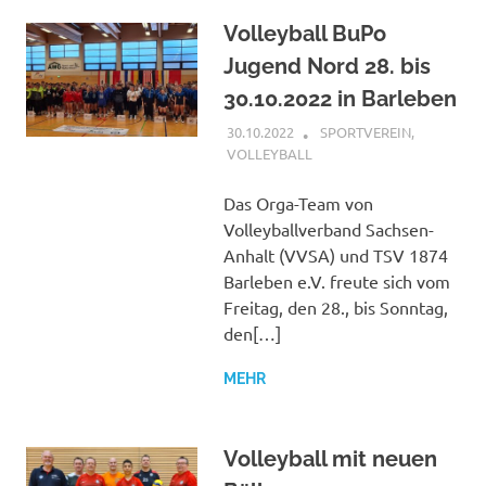
Volleyball BuPo
Jugend Nord 28. bis
30.10.2022 in Barleben
30.10.2022
PETER SCHREIBER
SPORTVEREIN
,
VOLLEYBALL
Das Orga-Team von
Volleyballverband Sachsen-
Anhalt (VVSA) und TSV 1874
Barleben e.V. freute sich vom
Freitag, den 28., bis Sonntag,
den[…]
MEHR
Volleyball mit neuen