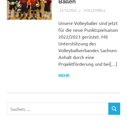
Bällen
23.10.2022
PETER SCHREIBER
VOLLEYBALL
Unsere Volleyballer sind jetzt
für die neue Punktspielsaison
2022/2023 gerüstet. Mit
Unterstützung des
Volleyballverbandes Sachsen-
Anhalt durch eine
Projektförderung und bei[…]
MEHR
Suchen
SUCHEN
nach: