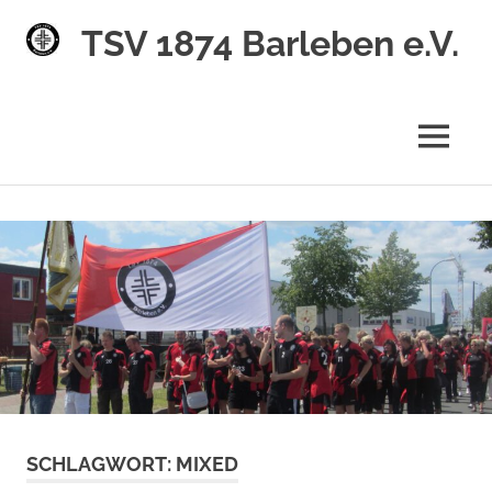
TSV 1874 Barleben e.V.
MENÜ
Zum
Inhalt
springen
SCHLAGWORT:
MIXED