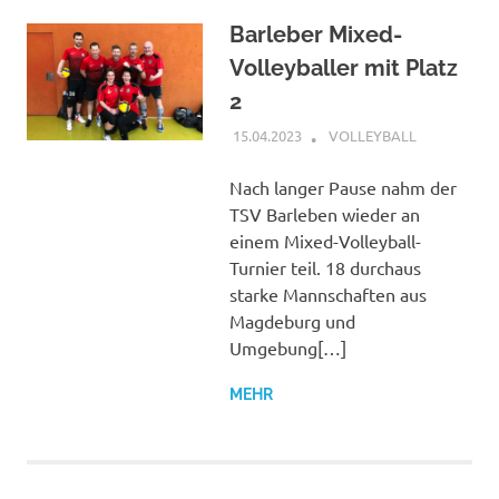
Barleber Mixed-
Volleyballer mit Platz
2
15.04.2023
PETER SCHREIBER
VOLLEYBALL
Nach langer Pause nahm der
TSV Barleben wieder an
einem Mixed-Volleyball-
Turnier teil. 18 durchaus
starke Mannschaften aus
Magdeburg und
Umgebung[…]
MEHR