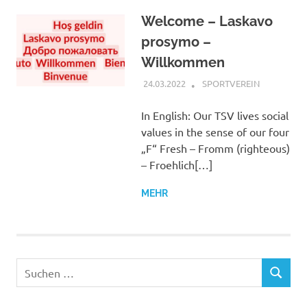
Welcome – Laskavo
prosymo –
Willkommen
24.03.2022
ADMIN
SPORTVEREIN
In English: Our TSV lives social
values ​​in the sense of our four
„F“ Fresh – Fromm (righteous)
– Froehlich[…]
MEHR
Suchen
SUCHEN
nach: