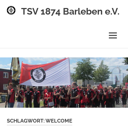
TSV 1874 Barleben e.V.
MENÜ
Zum
Inhalt
springen
SCHLAGWORT:
WELCOME