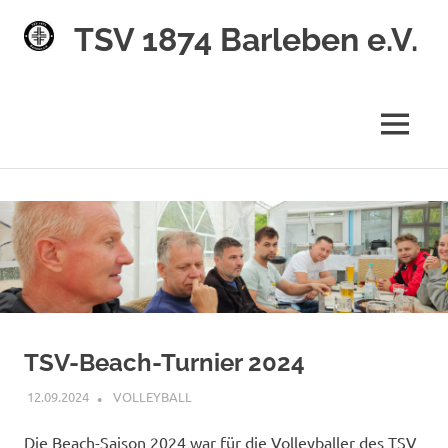
TSV 1874 Barleben e.V.
MENÜ
Zum
Inhalt
springen
TSV-Beach-Turnier 2024
12.09.2024
PETER SCHREIBER
VOLLEYBALL
Die Beach-Saison 2024 war für die Volleyballer des TSV