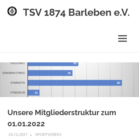
TSV 1874 Barleben e.V.
MENÜ
Zum
Inhalt
springen
Unsere Mitgliederstruktur zum
01.01.2022
24.12.2021
PETER SCHREIBER
SPORTVEREIN