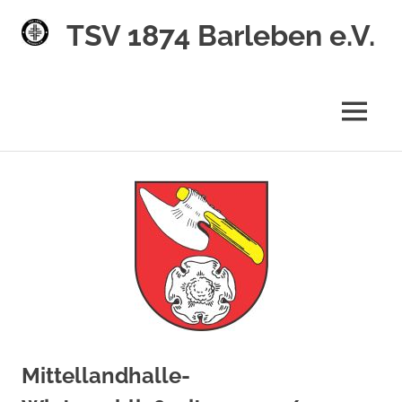
TSV 1874 Barleben e.V.
MENÜ
Zum
Inhalt
springen
Mittellandhalle-