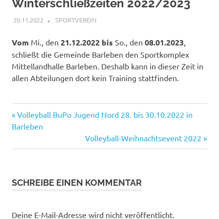
Winterschließzeiten 2022/2023
20.11.2022
PETER SCHREIBER
SPORTVEREIN
Vom
Mi., den
21.12.2022
bis
So., den
08.01.2023
,
schließt die Gemeinde Barleben den Sportkomplex
Mittellandhalle Barleben. Deshalb kann in dieser Zeit in
allen Abteilungen dort kein Training stattfinden.
Vorheriger
Beitrags-
Volleyball BuPo Jugend Nord 28. bis 30.10.2022 in
Beitrag:
Barleben
Navigation
Nächster
Volleyball-Weihnachtsevent 2022
Beitrag:
SCHREIBE EINEN KOMMENTAR
Deine E-Mail-Adresse wird nicht veröffentlicht.