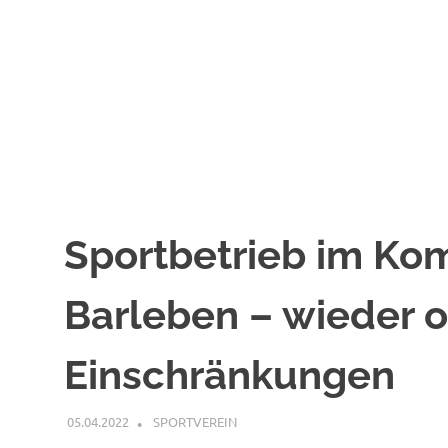
Sportbetrieb im Kom
Barleben – wieder 
Einschränkungen
05.04.2022
PETER SCHREIBER
SPORTVEREIN