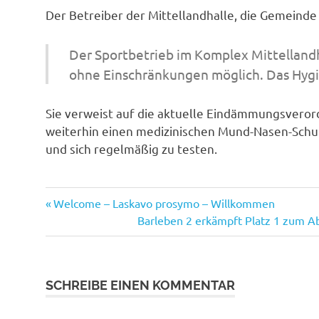
Der Betreiber der Mittellandhalle, die Gemeinde
Der Sportbetrieb im Komplex Mittellandh
ohne Einschränkungen möglich. Das Hyg
Sie verweist auf die aktuelle Eindämmungsveror
weiterhin einen medizinischen Mund-Nasen-Schut
und sich regelmäßig zu testen.
Corona
Vorheriger
Beitrags-
Welcome – Laskavo prosymo – Willkommen
Hygienekonzept
Beitrag:
Nächster
Barleben 2 erkämpft Platz 1 zum A
Navigation
Beitrag:
SCHREIBE EINEN KOMMENTAR